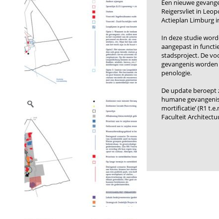
Een nieuwe gevangen
Reigersvliet in Leo
Actieplan Limburg i
In deze studie word
aangepast in functi
stadsproject. De voo
gevangenis worden 
penologie.
De update beroept z
humane gevangenisa
mortificatie’ (R1 t
Faculteit Architect