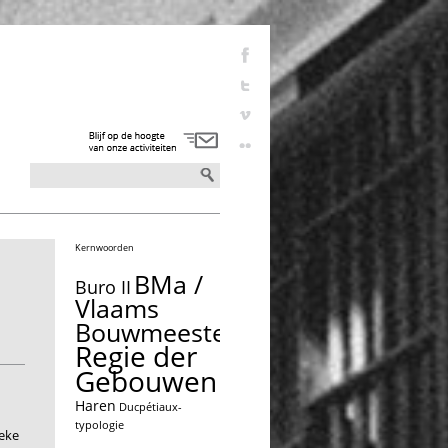
Kernwoorden
BMa /
Buro II
Vlaams
Bouwmeester
Regie der
Gebouwen
Haren
Ducpétiaux-
typologie
ieke