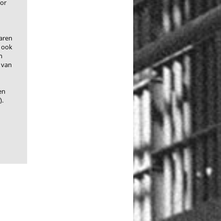
oor
aren
 ook
n
 van
en
).