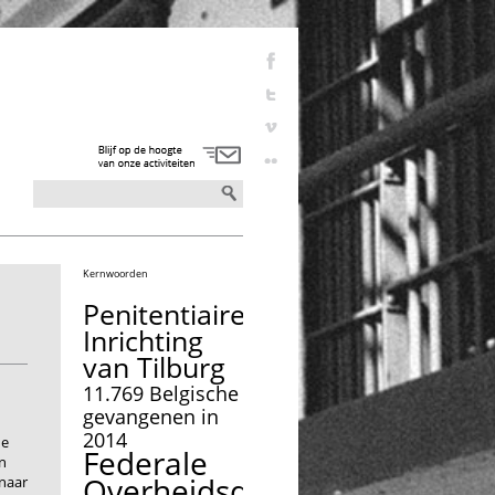
Kernwoorden
Penitentiaire
Inrichting
van Tilburg
11.769 Belgische
gevangenen in
2014
de
Federale
en
Overheidsdienst
 naar