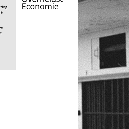
Economie
tting
de
en
t