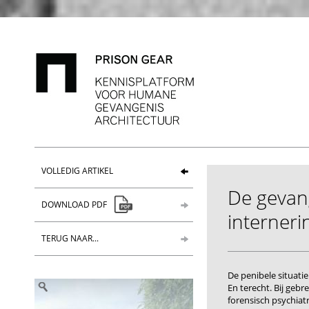
VOLLEDIG ARTIKEL
De gevang
DOWNLOAD PDF
interneri
TERUG NAAR...
De penibele situati
En terecht. Bij gebr
forensisch psychiat