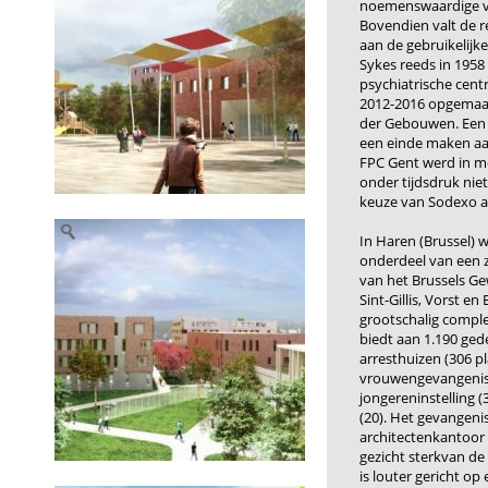
noemenswaardige ve
Bovendien valt de r
aan de gebruikelijk
Sykes reeds in 195
psychiatrische cent
2012-2016 opgemaak
der Gebouwen. Een i
een einde maken aa
FPC Gent werd in m
onder tijdsdruk niet
keuze van Sodexo al
In Haren (Brussel) 
onderdeel van een 
van het Brussels G
Sint-Gillis, Vorst e
grootschalig comple
biedt aan 1.190 ged
arresthuizen (306 p
vrouwengevangenis 
jongereninstelling (
(20). Het gevangen
architectenkantoor 
gezicht sterkvan de
is louter gericht op