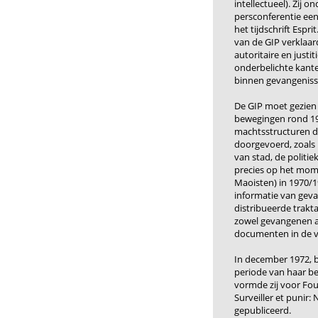
intellectueel). Zij 
persconferentie een
het tijdschrift
Esprit
van de GIP verklaar
autoritaire en justit
onderbelichte kante
binnen gevangeniss
De GIP moet gezien 
bewegingen rond 19
machtsstructuren di
doorgevoerd, zoals
van stad, de politi
precies op het mom
Maoisten) in 1970/1
informatie van gev
distribueerde trakt
zowel gevangenen a
documenten in de v
In december 1972, b
periode van haar be
vormde zij voor Fouc
Surveiller et punir:
gepubliceerd.